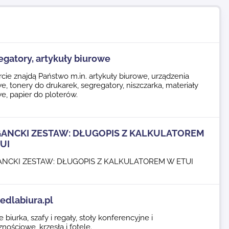
egatory, artykuły biurowe
cie znajdą Państwo m.in. artykuły biurowe, urządzenia
e, tonery do drukarek, segregatory, niszczarka, materiały
e, papier do ploterów.
ANCKI ZESTAW: DŁUGOPIS Z KALKULATOREM
UI
NCKI ZESTAW: DŁUGOPIS Z KALKULATOREM W ETUI
edlabiura.pl
e biurka, szafy i regały, stoły konferencyjne i
znościowe, krzesła i fotele.