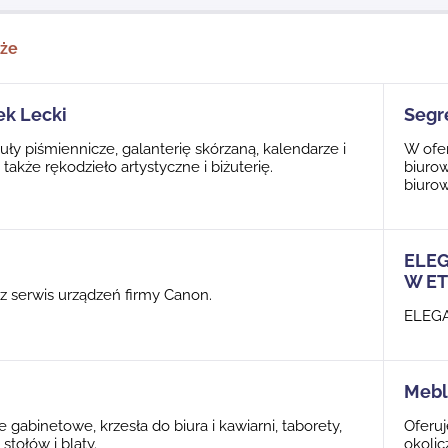
kże
ek Lecki
Segr
uły piśmiennicze, galanterię skórzaną, kalendarze i
W ofer
 także rękodzieło artystyczne i biżuterię.
biurow
biurow
ELEG
W ET
z serwis urządzeń firmy Canon.
ELEGA
Mebl
e gabinetowe, krzesła do biura i kawiarni, taborety,
Oferuj
stołów i blaty.
okolic