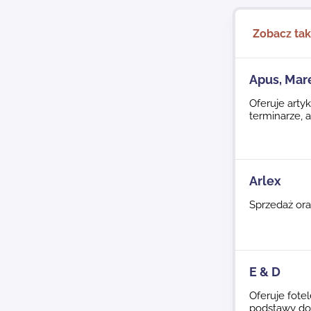
Zobacz ta
Apus, Mar
Oferuje artyk
terminarze, a
Arlex
Sprzedaż ora
E & D
Oferuje fotel
podstawy do 