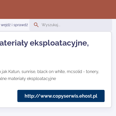
 wejdź i sprawdź
teriały eksploatacyjne,
k Katun, sunrise, black on white, mcsolid - tonery,
alne materiały eksploatacyjne
http://www.copyserwis.ehost.pl