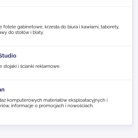
D
e fotele gabinetowe, krzesła do biura i kawiarni, taborety,
wy do stołów i blaty.
Studio
e stojaki i ścianki reklamowe.
an
daż komputerowych materiałów eksploatacyjnych i
riów, informacje o promocjach i nowościach.