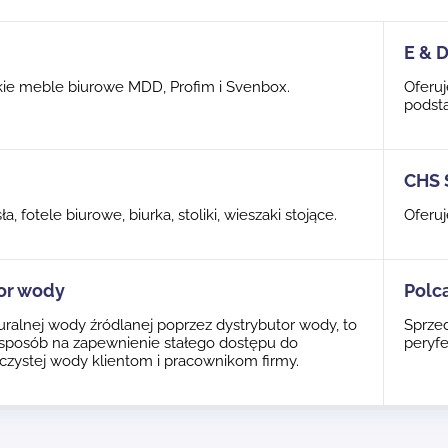
E & 
kie meble biurowe MDD, Profim i Svenbox.
Oferuj
podsta
CHS 
ła, fotele biurowe, biurka, stoliki, wieszaki stojące.
Oferuj
or wody
Polc
ralnej wody źródlanej poprzez dystrybutor wody, to
Sprze
sposób na zapewnienie stałego dostępu do
peryfe
e czystej wody klientom i pracownikom firmy.