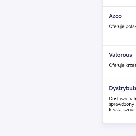
Azco
Oferuje pols
Valorous
Oferuje krzes
Dystrybut
Dostawy natu
sprawdzony 
krystaliczni