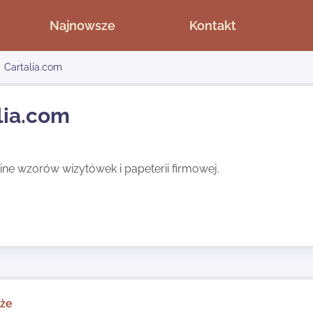
Najnowsze
Kontakt
Cartalia.com
lia.com
ine wzorów wizytówek i papeterii firmowej.
kże