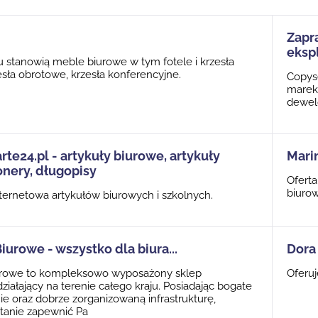
Zapr
ekspl
u stanowią meble biurowe w tym fotele i krzesła
esła obrotowe, krzesła konferencyjne.
Copys
marek 
dewelo
rte24.pl - artykuły biurowe, artykuły
Mari
onery, długopisy
Oferta
biuro
ternetowa artykułów biurowych i szkolnych.
urowe - wszystko dla biura...
Dora
rowe to kompleksowo wyposażony sklep
Oferuj
działający na terenie całego kraju. Posiadając bogate
e oraz dobrze zorganizowaną infrastrukturę,
tanie zapewnić Pa