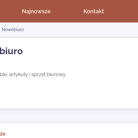
Najnowsze
Kontakt
Nowebiuro
biuro
le, artykuły i sprzęt biurowy.
kże