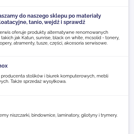
aszamy do naszego sklepu po materiały
oatacyjne, tanio, wejdź i sprawdź
erwis oferuje produkty alternatywne renomowanych
takich jak Katun, sunrise, black on white, mcsolid - tonery,
pery, atramenty, tusze, części, akcesoria serwisowe.
nox
 producenta stolików i biurek komputerowych, mebli
wych. Także sprzedaż wysyłkowa.
emy niszczarki, bindownice, laminatory, gilotyny i trymery.