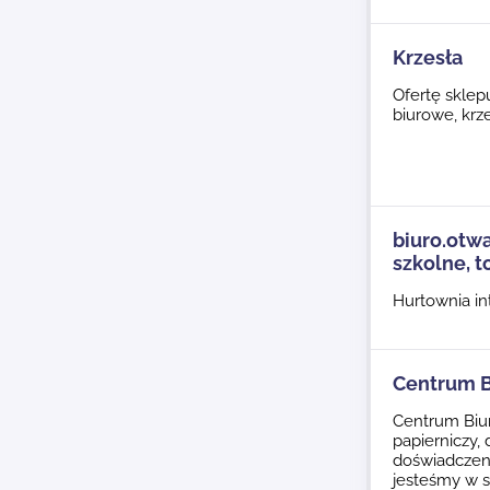
Krzesła
Ofertę sklep
biurowe, krz
biuro.otwa
szkolne, t
Hurtownia in
Centrum Bi
Centrum Biu
papierniczy, 
doświadczeni
jesteśmy w s