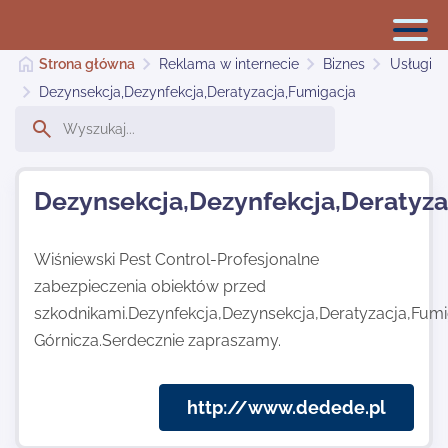
Strona główna
Reklama w internecie
Biznes
Usługi
Dezynsekcja,Dezynfekcja,Deratyzacja,Fumigacja
Reklama w internecie
Dezynsekcja,Dezynfekcja,Deratyza
Dodaj stronę
Wiśniewski Pest Control-Profesjonalne
zabezpieczenia obiektów przed
Najnowsze
szkodnikami.Dezynfekcja,Dezynsekcja,Deratyzacja,Fum
Górnicza.Serdecznie zapraszamy.
Kontakt
http://www.dedede.pl