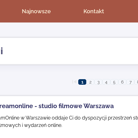
Najnowsze
Kontakt
i
1
2
3
4
5
6
7
treamonline - studio filmowe Warszawa
amOnline w Warszawie oddaje Ci do dyspozycji przestrzeń st
ilmowych i wydarzeń online.