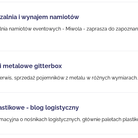
alnia i wynajem namiotów
ia namiotów eventowych - Miwola - zaprasza do zapoznania
i metalowe gitterbox
erwis, sprzedaż pojemników z metalu w różnych wymiarach.
astikowe - blog logistyczny
rmacyjna o nośnikach logistycznych, głównie paletach plastiko