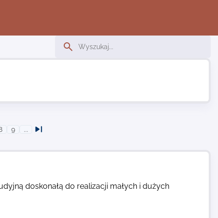
8
9
...
udyjną doskonałą do realizacji małych i dużych