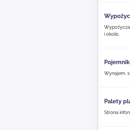
Wypożycz
Wypożyczaln
i okolic.
Pojemnik
Wynajem, s
Palety pl
Strona info