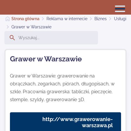
Strona główna
Reklama w internecie
Biznes
Usługi
Grawer w Warszawie
Reklama w internecie
Grawer w Warszawie
Dodaj stronę
Grawer w Warszawie: grawerowanie na
obrączkach, zegarkach, piórach, długopisach, w
Najnowsze
szkle. Pracownia grawerska: tabliczki, pieczęcie,
stemple, szyldy, grawerowanie 3D.
Kontakt
http://www.grawerowanie-
warszawa.pl