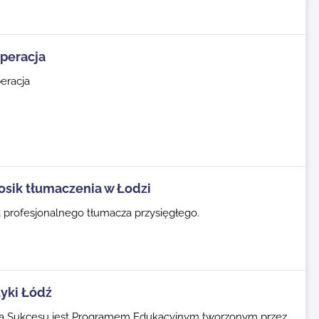
peracja
eracja
osik tłumaczenia w Łodzi
 profesjonalnego tłumacza przysięgłego.
tyki Łódź
ka Sukcesu jest Programem Edukacyjnym tworzonym przez