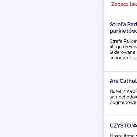
Zobacz ta
Strefa Par
parkietów
Strefa Parki
litego drewn
lakierowane,
schody, desk
Ars Catholi
Bufet / Kawi
samochodowa 
pogrzebowe 
CZYSTO.
Nasza firma 