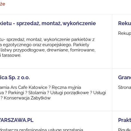
kże
kietu - sprzedaż, montaż, wykończenie
Reku
.
Rekup
etu- sprzedaż, montaż, wykończenie parkietów z
a egzotycznego oraz europejskiego. Parkiety
 listwy przypodłogowe, drewniane, fornirowane,
i tarasowe.
ca Sp. z o.o.
Gran
arnia Ars Cafe Katowice ? Ręczna myjnia
Strona
? Parkingi ? Stolarnia ? Usługi porządkowe ? Usługi
? Konserwacja Zabytków
WARSZAWA.PL
Prak
dostarcza profesjonalną usługę sprzątania
Piguł