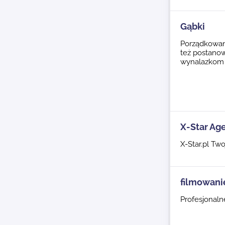
Gąbki
Porządkowani
też postano
wynalazkom t
X-Star Ag
X-Star.pl T
filmowani
Profesjonaln