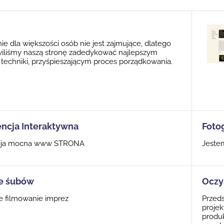
e dla większości osób nie jest zajmujące, dlatego
wiliśmy naszą stronę zadedykować najlepszym
echniki, przyśpieszającym proces porządkowania.
encja Interaktywna
Fotog
woja mocna www STRONA
Jeste
e śubów
Oczy
e filmowanie imprez
Przeds
proje
produ