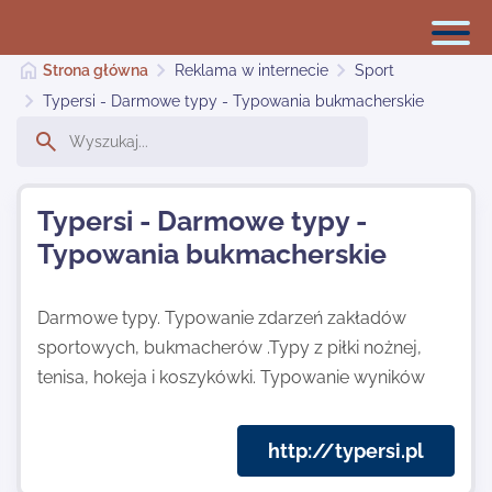
Strona główna
Reklama w internecie
Sport
Typersi - Darmowe typy - Typowania bukmacherskie
Reklama w internecie
Typersi - Darmowe typy -
Dodaj stronę
Typowania bukmacherskie
Najnowsze
Darmowe typy. Typowanie zdarzeń zakładów
sportowych, bukmacherów .Typy z piłki nożnej,
tenisa, hokeja i koszykówki. Typowanie wyników
Kontakt
http://typersi.pl