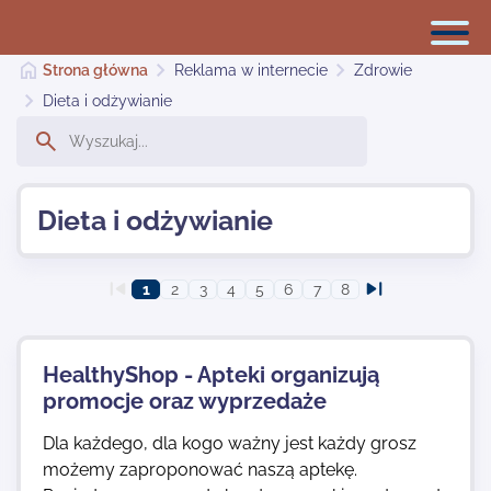
Strona główna
Reklama w internecie
Zdrowie
Dieta i odżywianie
Reklama w internecie
Dieta i odżywianie
Dodaj stronę
1
2
3
4
5
6
7
8
Najnowsze
HealthyShop - Apteki organizują
Kontakt
promocje oraz wyprzedaże
Dla każdego, dla kogo ważny jest każdy grosz
możemy zaproponować naszą aptekę.