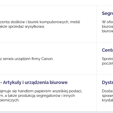
Segr
centa stolików i biurek komputerowych, mebli
W ofer
akże sprzedaż wysyłkowa.
biurow
biurow
Cent
z serwis urządzeń firmy Canon.
Sprzed
poczek
- Artykuły i urządzenia biurowe
Dyst
ajmuje się handlem papierem wszelkiej postaci,
Dostaw
m, a także produkcją segregatorów i innych
spraw
ierniczych.
krysta