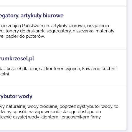
egatory, artykuły biurowe
cie znajdą Państwo m.in. artykuły biurowe, urządzenia
e, tonery do drukarek, segregatory, niszczarka, materiały
e, papier do ploterów.
rumkrzesel.pl
aż krzeseł dla biur, sal konferencyjnych, kawiarnii, kuchni i
alni.
rybutor wody
y naturalnej wody źródlanej poprzez dystrybutor wody, to
dzony sposób na zapewnienie stałego dostępu do
licznie czystej wody klientom i pracownikom firmy.