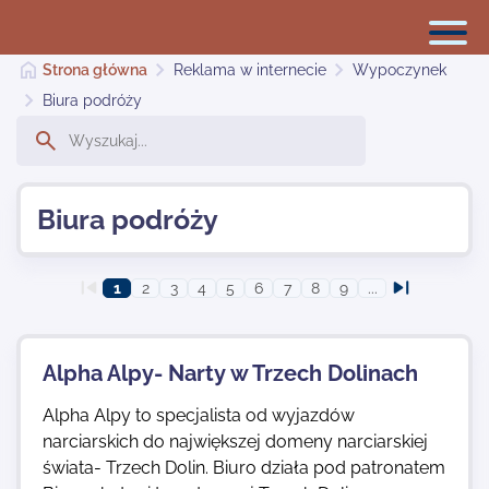
Strona główna
Reklama w internecie
Wypoczynek
Biura podróży
Reklama w internecie
Biura podróży
Dodaj stronę
1
2
3
4
5
6
7
8
9
...
Najnowsze
Alpha Alpy- Narty w Trzech Dolinach
Kontakt
Alpha Alpy to specjalista od wyjazdów
narciarskich do największej domeny narciarskiej
świata- Trzech Dolin. Biuro działa pod patronatem