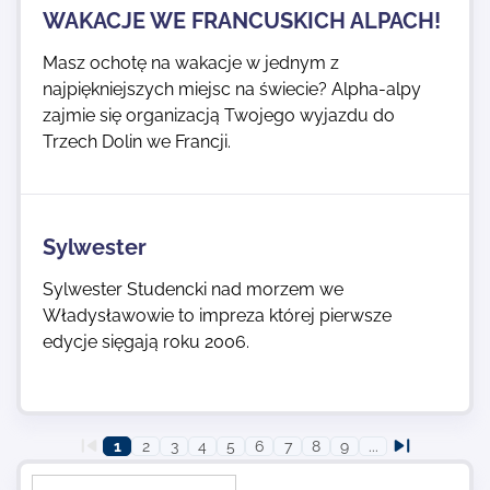
WAKACJE WE FRANCUSKICH ALPACH!
Masz ochotę na wakacje w jednym z
najpiękniejszych miejsc na świecie? Alpha-alpy
zajmie się organizacją Twojego wyjazdu do
Trzech Dolin we Francji.
Sylwester
Sylwester Studencki nad morzem we
Władysławowie to impreza której pierwsze
edycje sięgają roku 2006.
1
2
3
4
5
6
7
8
9
...