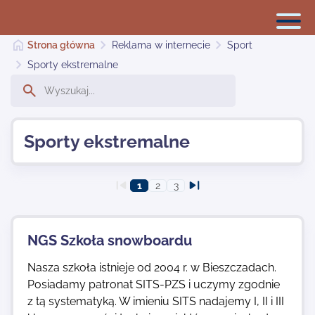
Strona główna
Reklama w internecie
Sport
Sporty ekstremalne
Reklama w internecie
Sporty ekstremalne
Dodaj stronę
1
2
3
Najnowsze
NGS Szkoła snowboardu
Kontakt
Nasza szkoła istnieje od 2004 r. w Bieszczadach.
Posiadamy patronat SITS-PZS i uczymy zgodnie
z tą systematyką. W imieniu SITS nadajemy I, II i III