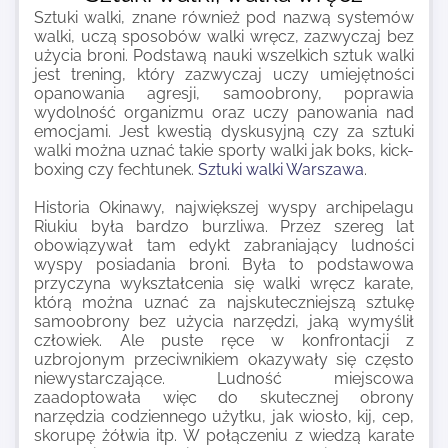
Sztuki walki, znane również pod nazwą systemów
walki, uczą sposobów walki wręcz, zazwyczaj bez
użycia broni. Podstawą nauki wszelkich sztuk walki
jest trening, który zazwyczaj uczy umiejętności
opanowania agresji, samoobrony, poprawia
wydolność organizmu oraz uczy panowania nad
emocjami. Jest kwestią dyskusyjną czy za sztuki
walki można uznać takie sporty walki jak boks, kick-
boxing czy fechtunek.
Sztuki walki Warszawa
.
Historia Okinawy, największej wyspy archipelagu
Riukiu była bardzo burzliwa. Przez szereg lat
obowiązywał tam edykt zabraniający ludności
wyspy posiadania broni. Była to podstawowa
przyczyna wykształcenia się walki wręcz karate,
którą można uznać za najskuteczniejszą sztukę
samoobrony bez użycia narzędzi, jaką wymyślił
człowiek. Ale puste ręce w konfrontacji z
uzbrojonym przeciwnikiem okazywały się często
niewystarczające. Ludność miejscowa
zaadoptowała więc do skutecznej obrony
narzędzia codziennego użytku, jak wiosło, kij, cep,
skorupę żółwia itp. W połączeniu z wiedzą karate