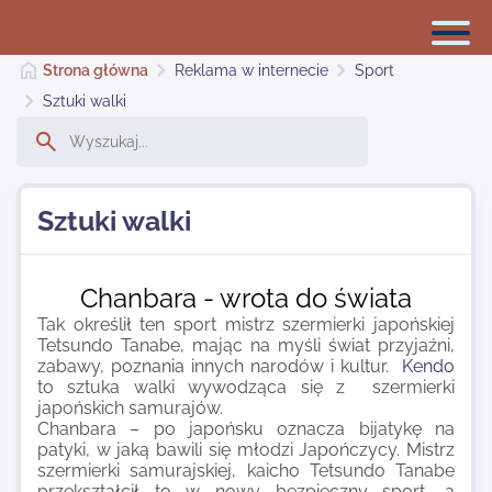
Strona główna
Reklama w internecie
Sport
Sztuki walki
Reklama w internecie
Sztuki walki
Dodaj stronę
Chanbara - wrota do świata
Najnowsze
Tak określił ten sport mistrz szermierki japońskiej
Tetsundo Tanabe, mając na myśli świat przyjaźni,
zabawy, poznania innych narodów i kultur.
Kendo
to sztuka walki wywodząca się z szermierki
Kontakt
japońskich samurajów.
Chanbara – po japońsku oznacza bijatykę na
patyki, w jaką bawili się młodzi Japończycy. Mistrz
szermierki samurajskiej, kaicho Tetsundo Tanabe
przekształcił to w nowy bezpieczny sport, a