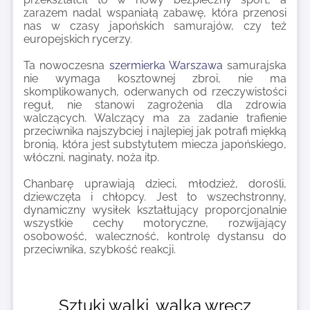
zarazem nadal wspaniałą zabawę, która przenosi
nas w czasy japońskich samurajów, czy też
europejskich rycerzy.
Ta nowoczesna
szermierka Warszawa
samurajska
nie wymaga kosztownej zbroi, nie ma
skomplikowanych, oderwanych od rzeczywistości
reguł, nie stanowi zagrożenia dla zdrowia
walczących. Walczący ma za zadanie trafienie
przeciwnika najszybciej i najlepiej jak potrafi miękką
bronią, która jest substytutem miecza japońskiego,
włóczni, naginaty, noża itp.
Chanbarę uprawiają dzieci, młodzież, dorośli,
dziewczęta i chłopcy. Jest to wszechstronny,
dynamiczny wysiłek kształtujący proporcjonalnie
wszystkie cechy motoryczne, rozwijający
osobowość, waleczność, kontrolę dystansu do
przeciwnika, szybkość reakcji.
Sztuki walki, walka wręcz