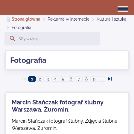
Strona główna
Reklama w internecie
Kultura i sztuka
Fotografia
Reklama w internecie
Fotografia
Dodaj stronę
1
2
3
4
5
6
7
8
9
...
Najnowsze
Marcin Stańczak fotograf ślubny
Kontakt
Warszawa, Żuromin.
Marcin Stańczak fotograf ślubny. Zdjęcia ślubne
Warszawa, Żuromin.