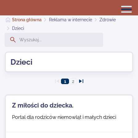
Strona główna
Reklama w internecie
Zdrowie
Dzieci
Reklama w internecie
Dzieci
Dodaj stronę
1
2
Najnowsze
Z miłości do dziecka.
Kontakt
Portal dla rodziców niemowląt i małych dzieci